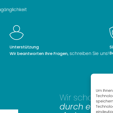
ugänglichkeit
Unterstützung
S
B
schreiben Sie uns!
Wir beantworten Ihre Fragen,
Um Ihnen 
Wir schaffen
Technolog
speichern
durch energe
Technolog
eindeutig