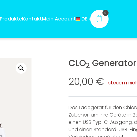
0
Produkte
Kontakt
Mein Account
DE
ES
EN
FR
®
®
IT
CLO
Generator
NEU
PT
2
20,00
€
steuern nich
Das Ladegerät für den Chlord
Zubehör, um Ihre Geräte in B
rohn®
CDS GEN® kaufen
Mara 
einen USB Typ-C-Ausgang, de
en
k
und einen Standard-USB-Eing
Verbindung ermöglicht.