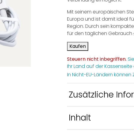
Entdecke CDS GEN®
cke
Mara
Mit seinem europäischen Ste
rohn®
CDS GEN® Zubehör
Europa und ist damit ideal f
Region. Durch sein kompaktes
rohn®
für den täglichen Gebrauch 
ör
Kaufen
Steuern nicht inbegriffen.
Sie
Ihr Land auf der Kassenseite
In Nicht-EU-Ländern können 
Zusätzliche Inf
Gewicht
0,1 kg
Inhalt
Größe
18 × 16 
<>