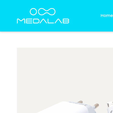
Home
®
Plasmat
Biotrohn® kaufen
kauf