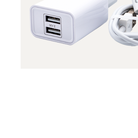
Entdecke Biotrohn®
Entde
Plasmat
Biotrohn® Zubehör
Plasmat
Zubeh