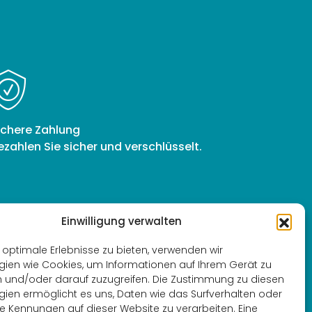
ichere Zahlung
ezahlen Sie sicher und verschlüsselt.
Einwilligung verwalten
optimale Erlebnisse zu bieten, verwenden wir
sensorische Erlebnisse
ien wie Cookies, um Informationen auf Ihrem Gerät zu
 und/oder darauf zuzugreifen. Die Zustimmung zu diesen
tische Therapien
des
ien ermöglicht es uns, Daten wie das Surfverhalten oder
e Kennungen auf dieser Website zu verarbeiten. Eine