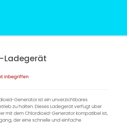
®
-Ladegerät
t inbegriffen
ioxid-Generator ist ein unverzichtbares
etrieb zu halten. Dieses Ladegerät verfügt über
Quantics®
Alle Produkte
r mit dem Chlordioxid-Generator kompatibel ist,
aufen
ang, der eine schnelle und einfache