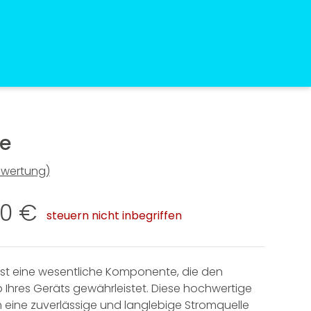
®
ie
wertung)
Preisspanne:
00
€
steuern nicht inbegriffen
45,00 €
bis
n ist eine wesentliche Komponente, die den
Quantics®
Alle Produkte
 Ihres Geräts gewährleistet. Diese hochwertige
aufen
m eine zuverlässige und langlebige Stromquelle