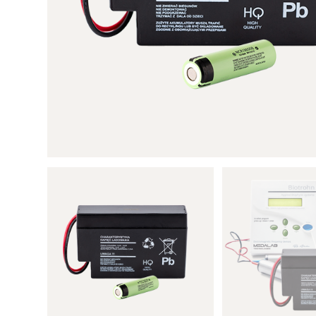
Entdecke Biotrohn®
Entde
Plasmat
Biotrohn® Zubehör
Plasmat
Zubeh