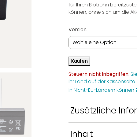
Entdecke CDS GEN®
für Ihren Biotrohn bereitzus
cke
Mara
können, ohne sich um die Ak
rohn®
CDS GEN® Zubehör
Version
rohn®
ör
Kaufen
Steuern nicht inbegriffen.
Sie
Ihr Land auf der Kassenseite
In Nicht-EU-Ländern können 
Zusätzliche Inf
Gewicht
0,4 kg
Inhalt