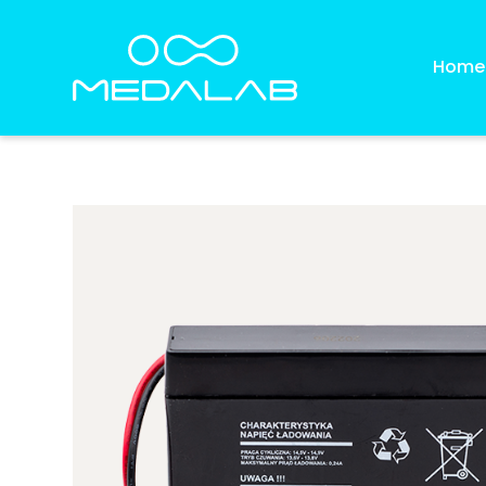
Home
®
Plasmat
Biotrohn® kaufen
kauf