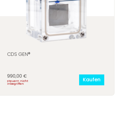
® Zubehör
CDS GEN®
990,00
€
Kaufen
steuern nicht
inbegriffen