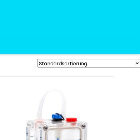
®
Quantics®
Alle Produkte
aufen