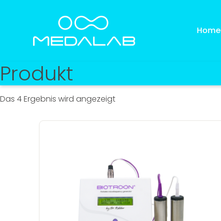
Home
Produkt
®
Das 4 Ergebnis wird angezeigt
Dieses
Produkt
weist
mehrere
Varianten
Plasmat
Biotrohn® kaufen
auf.
kauf
Die