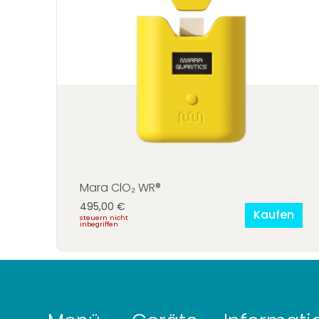
Mara ClO₂ WR®
495,00
€
Kaufen
steuern nicht
inbegriffen